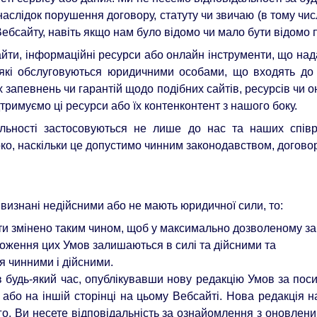
аслідок порушення договору, статуту чи звичаю (в тому числ
Вебсайту, навіть якщо нам було відомо чи мало бути відомо 
айти, інформаційні ресурси або онлайн інструменти, що на
 які обслуговуються юридичними особами, що входять до
певнень чи гарантій щодо подібних сайтів, ресурсів чи он
тримуємо ці ресурси або їх контенконтент з нашого боку.
льності застосовуються не лише до нас та наших співр
ко, наскільки це допустимо чинним законодавством, договоро
визнані недійсними або не мають юридичної сили, то:
ути змінено таким чином, щоб у максимально дозволеному за
оложення цих Умов залишаються в силі та дійсними та
я чинними і дійсними.
в будь-який час, опублікувавши нову редакцію Умов за пос
 або на іншій сторінці на цьому Вебсайті. Нова редакція н
шого. Ви несете відповідальність за ознайомлення з оновл