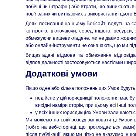
побічні чи штрафні) або втрати, що виникають вн
пов’язаних чи витікаючих з використання цього 
Деякі посилання на цьому Вебсайті ведуть на с
контролю, включаючи, серед іншого, ресурси,
обмежуючи вищевикладене, ми не даємо жодних за
або онлайн-інструменти не означають, що ми під
Вищезгадані відмова та обмеження відповіда
відповідальності застосовуються настільки широ
Додаткові умови
Якщо одне або кілька положень цих Умов будуть 
недійсне у цій юрисдикції положення має б
вихідні наміри сторін, при цьому всі інші п
у всіх інших юрисдикціях Умови залишаютьс
Ми можемо на свій розсуд змінювати ці Умови 
(тобто на веб-сторінці, що проглядається вами)
після публікації, якщо ми чітко не вказуємо ін