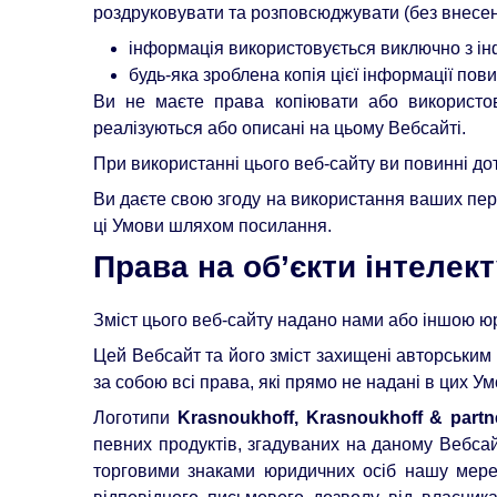
роздруковувати та розповсюджувати (без внесенн
інформація використовується виключно з і
будь-яка зроблена копія цієї інформації пов
Ви не маєте права копіювати або використов
реалізуються або описані на цьому Вебсайті.
При використанні цього веб-сайту ви повинні д
Ви даєте свою згоду на використання ваших пер
ці Умови шляхом посилання.
Права на об’єкти інтелек
Зміст цього веб-сайту надано нами або іншою ю
Цей Вебсайт та його зміст захищені авторським 
за собою всі права, які прямо не надані в цих Ум
Логотипи
Krasnoukhoff, Krasnoukhoff & part
певних продуктів, згадуваних на даному Вебсай
торговими знаками юридичних осіб нашу мере