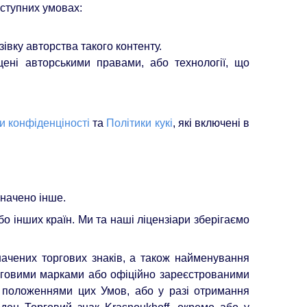
аступних умовах:
івку авторства такого контенту.
ені авторськими правами, або технології, що
и конфіденціності
та
Політики кукі
, які включені в
значено інше.
о інших країн. Ми та наші ліцензіари зберігаємо
начених торгових знаків, а також найменування
торговими марками або офіційно зареєстрованими
 положеннями цих Умов, або у разі отримання