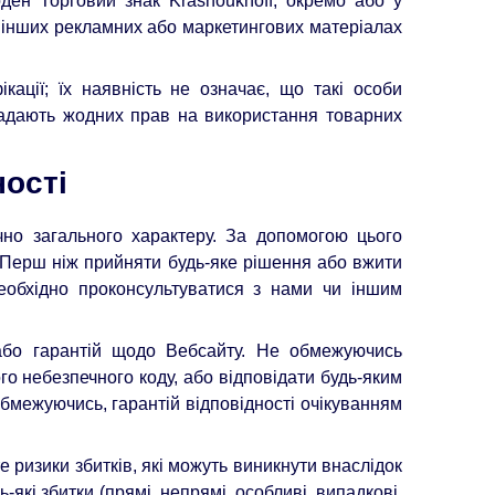
ден Торговий знак Krasnoukhoff, окремо або у
 інших рекламних або маркетингових матеріалах
ації; їх наявність не означає, що такі особи
надають жодних прав на використання товарних
ності
но загального характеру. За допомогою цього
 Перш ніж прийняти будь-яке рішення або вжити
необхідно проконсультуватися з нами чи іншим
або гарантій щодо Вебсайту. Не обмежуючись
го небезпечного коду, або відповідати будь-яким
обмежуючись, гарантій відповідності очікуванням
е ризики збитків, які можуть виникнути внаслідок
-які збитки (прямі, непрямі, особливі, випадкові,