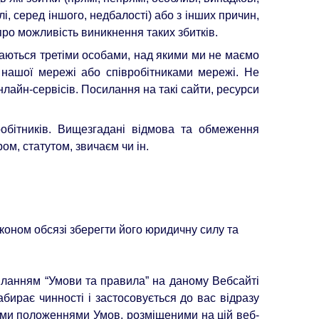
і, серед іншого, недбалості) або з інших причин,
про можливість виникнення таких збитків.
даються третіми особами, над якими ми не маємо
 нашої мережі або співробітниками мережі. Не
лайн-сервісів. Посилання на такі сайти, ресурси
обітників. Вищезгадані відмова та обмеження
м, статутом, звичаєм чи ін.
коном обсязі зберегти його юридичну силу та
иланням “Умови та правила” на даному Вебсайті
абирає чинності і застосовується до вас відразу
еними положеннями Умов, розміщеними на цій веб-