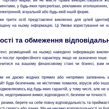
а торгової марки, ви не маєте права використовувати жо
ментами, у будь-яких пресрелізах, рекламних оголошеннях,
 електронній, візуальній або будь-якій іншій формі.
и третіх осіб представлені виключно для цілей ідентифік
міщену на ньому інформацію. Ці Умови користування не 
ості та обмеження відповідаль
тент, розміщений на ньому) наведено інформацію виключ
и послуг професійного характеру, якщо не зазначено інше.
начитися на вашому фінансовому стані чи бізнесі, вам 
 ми не даємо жодних прямих або непрямих запевнень 
т буде безпечним, не міститиме помилок, вірусів або іншо
ідмовляємось від будь-яких гарантій, у тому числі, але не 
и, недотримання вимог, відповідності, безпеки чи точності.
ризики, берете на себе повну відповідальність та приймаєт
ті сервісу або даних. Ми не несемо відповідальності за будь