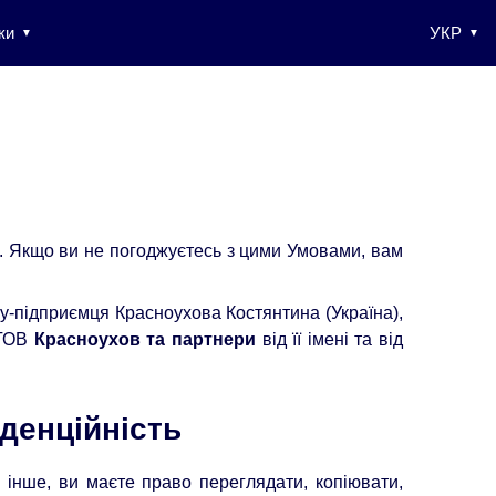
ки
УКР
. Якщо ви не погоджуєтесь з цими Умовами, вам
у-підприємця Красноухова Костянтина (Україна),
 ТОВ
Красноухов та партнери
від її імені та від
денційність
о інше, ви маєте право переглядати, копіювати,