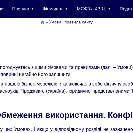
ас
Послуги
Фінмоделі
МСФЗ / iXBRL
Подат
»
Умови і правила сайту
огоджуєтесь з цими Умовами та правилами (далі – Умови)
 повинні негайно його залишити.
а нашою бізнес-мережею, яка включає в себе фізичну особ
расноухів Проджектс (Україна), юридично представленими
Обмеження використання. Конфі
 у цих Умовах, і якщо у відповідному розділі не зазначен