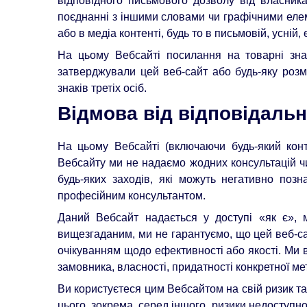
відповідного письмового дозволу від власник
поєднанні з іншими словами чи графічними еле
або в медіа контенті, будь то в письмовій, усній,
На цьому Вебсайті посилання на товарні знак
затверджували цей веб-сайт або будь-яку роз
знаків третіх осіб.
Відмова від відповідальн
На цьому Вебсайті (включаючи будь-який кон
Вебсайту ми не надаємо жодних консультацій ч
будь-яких заходів, які можуть негативно поз
професійним консультантом.
Даний Вебсайт надається у доступі «як є»,
вищезгаданим, ми не гарантуємо, що цей веб-сай
очікуванням щодо ефективності або якості. Ми в
замовника, власності, придатності конкретної мет
Ви користуєтеся цим Вебсайтом на свій ризик та 
цього, зокрема, серед іншого, ризики недоступнос