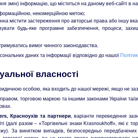
я змін) інформацію, що міститься на даному веб-сайті в н
нформаційною, некомерційною метою;
инна містити застереження про авторські права або іншу вказ
увати будь-яке програмне забезпечення, процеси, захищ
отримуватись вимог чинного законодавства.
сональних даних та інформації відповідно до нашої
Політик
туальної власності
ридичною особою, яка входить до нашої мережі, якщо не за
правом, торговою маркою та іншими законами України та/аб
овах.
ners, Красноухів та партнери
, варіанти переведення заз
ті (далі разом – «Торгівельні знаки Krasnoukhoff», які є 
жу). За винятком випадків, безпосередньо передбачених