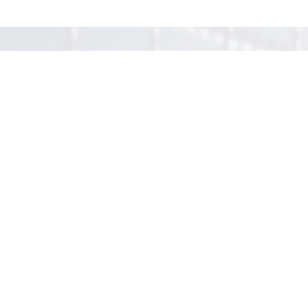
Давайте обсудим, как
мы можем помочь?
Связаться с нами
(простая консультация
бесплатно)
Ваше сообщение*