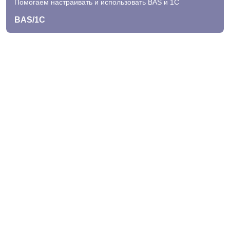
Помогаем настраивать и использовать BAS и 1С
BAS/1C