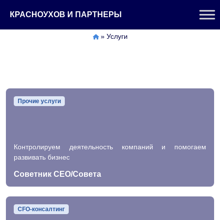
Перейти
КРАСНОУХОВ И ПАРТНЕРЫ
к
содержимому
»
Услуги
Прочие услуги
Контролируем деятельность компаний и помогаем
развивать бизнес
Советник CEO/Совета
CFO-консалтинг