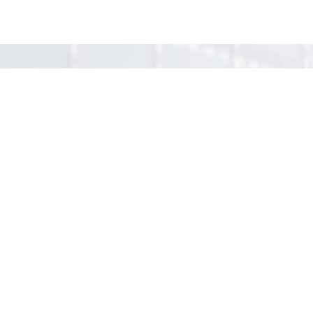
Давайте обсудимо, як
ми можемо допомогти?
Зв'язатися з нами
(проста консультація
безкоштовно)