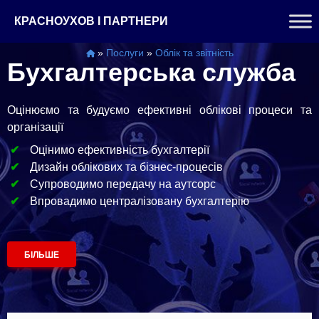
Перейти
КРАСНОУХОВ І ПАРТНЕРИ
до
контенту
»
Послуги
»
Облік та звітність
Бухгалтерська служба
Оцінюємо та будуємо ефективні облікові процеси та
організації
Оцінимо ефективність бухгалтерії
Дизайн облікових та бізнес-процесів
Супроводимо передачу на аутсорс
Впровадимо централізовану бухгалтерію
БІЛЬШЕ