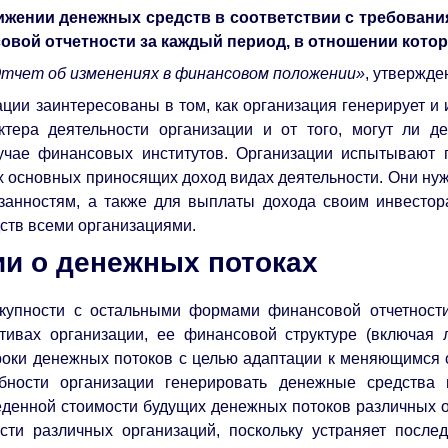
вижении денежных средств в соответствии с требовани
овой отчетности за каждый период, в отношении котор
тчет об изменениях в финансовом положении»
, утвержде
ции заинтересованы в том, как организация генерирует и
тера деятельности организации и от того, могут ли д
лучае финансовых институтов. Организации испытывают 
х основных приносящих доход видах деятельности. Они ну
занностям, а также для выплаты дохода своим инвестора
ств всеми организациями.
и о денежных потоках
окупности с остальными формами финансовой отчетности
тивах организации, ее финансовой структуре (включая л
сроки денежных потоков с целью адаптации к меняющимся
бности организации генерировать денежные средства 
денной стоимости будущих денежных потоков различных о
ости различных организаций, поскольку устраняет после