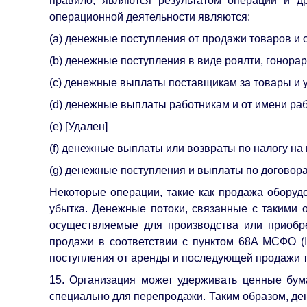
правило, являются результатом операций и 
операционной деятельности являются:
(a) денежные поступления от продажи товаров и о
(b) денежные поступления в виде роялти, гонора
(c) денежные выплаты поставщикам за товары и у
(d) денежные выплаты работникам и от имени раб
(e) [Удален]
(f) денежные выплаты или возвраты по налогу на
(g) денежные поступления и выплаты по договор
Некоторые операции, такие как продажа оборуд
убытка. Денежные потоки, связанные с такими
осуществляемые для производства или приобр
продажи в соответствии с пунктом 68A МСФО (
поступления от аренды и последующей продажи т
15. Организация может удерживать ценные бум
специально для перепродажи. Таким образом, де