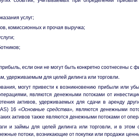
других событий, учитываемых при определении прибыли
казания услуг;
ров, комиссионных и прочая выручка;
слуги;
отников;
 прибыль, если они не могут быть конкретно соотнесены с 
ам, удерживаемым для целей дилинга или торговли.
ования, могут привести к возникновению прибыли или убы
 операциями, являются денежными потоками от инвестици
етения активов, удерживаемых для сдачи в аренду друг
IAS) 16
«Основные средства»,
являются денежными пото
аких активов также являются денежными потоками от опер
аги и займы для целей дилинга или торговли, и в этом 
нежные потоки, возникающие от покупки или продажи ценны