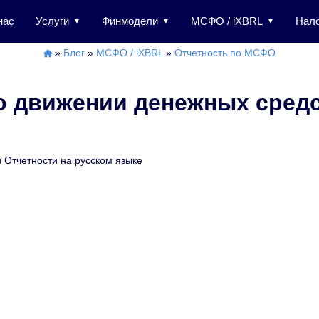
нас
Услуги
Финмодели
МСФО / iXBRL
Нало
»
Блог
»
МСФО / iXBRL
»
Отчетность по МСФО
 о движении денежных сред
Отчетности на русском языке