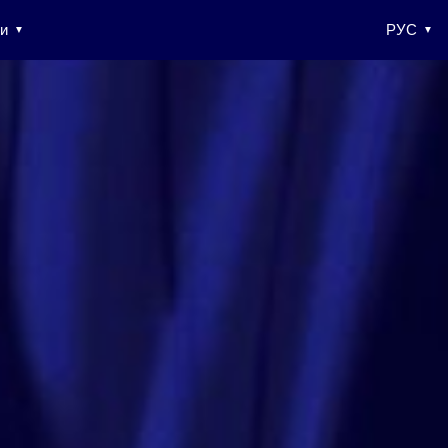
и
РУС