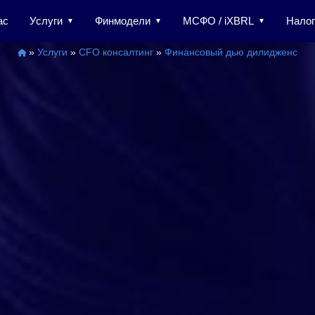
ас
Услуги
Финмодели
МСФО / iXBRL
Налог
»
Услуги
»
CFO консалтинг
»
Финансовый дью дилидженс