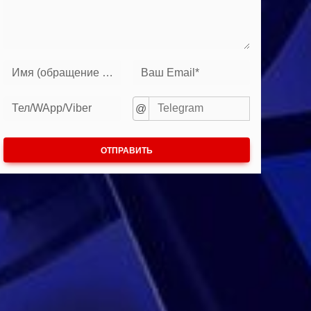
Имя (обращение к вам)*
Ваш Email*
Тел/WApp/Viber
@
ОТПРАВИТЬ