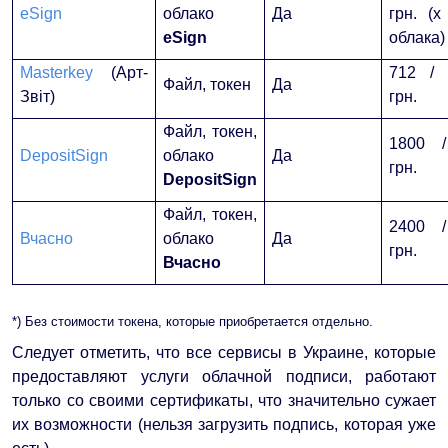
eSign
облако
Да
грн. (х
eSign
облака)
Masterkey
(Арт-
712 /
Файл, токен
Да
Звіт)
грн.
Файл, токен,
1800 
DepositSign
облако
Да
грн.
DepositSign
Файл, токен,
2400 
Вчасно
облако
Да
грн.
Вчасно
*) Без стоимости токена, которые приобретается отдельно.
Следует отметить, что все сервисы в Украине, которые
предоставляют услуги облачной подписи, работают
только со своими сертификаты, что значительно сужает
их возможности (нельзя загрузить подпись, которая уже