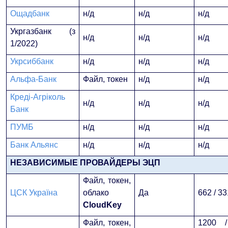
Ощадбанк
н/д
н/д
н/д
Укргазбанк (з
н/д
н/д
н/д
1/2022)
Укрсиббанк
н/д
н/д
н/д
Альфа-Банк
Файл, токен
н/д
н/д
Креді-Агріколь
н/д
н/д
н/д
Банк
ПУМБ
н/д
н/д
н/д
Банк Альянс
н/д
н/д
н/д
НЕЗАВИСИМЫЕ ПРОВАЙДЕРЫ ЭЦП
Файл, токен,
ЦСК Україна
облако
Да
662 / 33
CloudKey
Файл, токен,
1200 