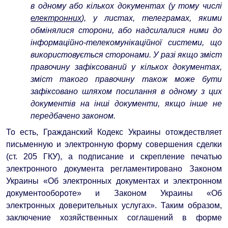
в одному або кількох документах (у тому числі
електронних
), у листах, телеграмах, якими
обмінялися сторони, або надсилалися ними до
інформаційно-телекомунікаційної системи, що
використовується сторонами. У разі якщо зміст
правочину зафіксований у кількох документах,
зміст такого правочину також може бути
зафіксовано шляхом посилання в одному з цих
документів на інші документи, якщо інше не
передбачено законом.
То есть, Гражданский Кодекс Украины отождествляет
письменную и электронную форму совершения сделки
(ст. 205 ГКУ), а подписание и скрепление печатью
электронного документа регламентировано Законом
Украины «Об электронных документах и ​​электронном
документообороте» и Законом Украины «Об
электронных доверительных услугах». Таким образом,
заключение хозяйственных соглашений в форме